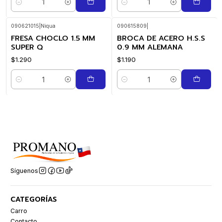
Cantidad
Cantidad
090621015
|
Niqua
090615809
|
FRESA CHOCLO 1.5 MM
BROCA DE ACERO H.S.S
SUPER Q
0.9 MM ALEMANA
$1.290
$1.190
Cantidad
Cantidad
Síguenos
CATEGORÍAS
Carro
Contacto