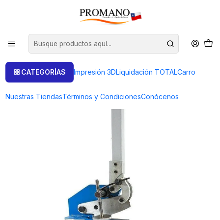
Inicio
Perforación Corte
Cizalla
CIZALLA/GUILLOTINA 5 PULGADAS PARA CORTE DE PLANCHAS
GOLDSMITH
CATEGORÍAS
Impresión 3D
Liquidación TOTAL
Carro
Nuestras Tiendas
Términos y Condiciones
Conócenos