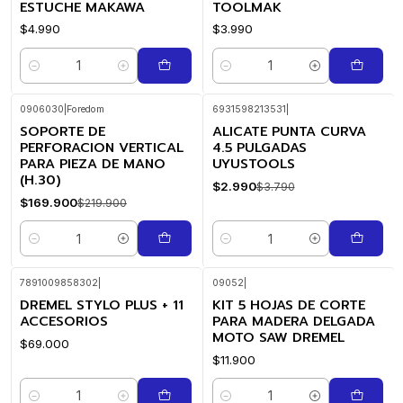
ESTUCHE MAKAWA
TOOLMAK
$4.990
$3.990
Cantidad
Cantidad
0906030
|
Foredom
6931598213531
|
SOPORTE DE
ALICATE PUNTA CURVA
-23%
-21%
OFF
OFF
PERFORACION VERTICAL
4.5 PULGADAS
PARA PIEZA DE MANO
UYUSTOOLS
(H.30)
$2.990
$3.790
$169.900
$219.900
Cantidad
Cantidad
7891009858302
|
09052
|
DREMEL STYLO PLUS + 11
KIT 5 HOJAS DE CORTE
ACCESORIOS
PARA MADERA DELGADA
MOTO SAW DREMEL
$69.000
$11.900