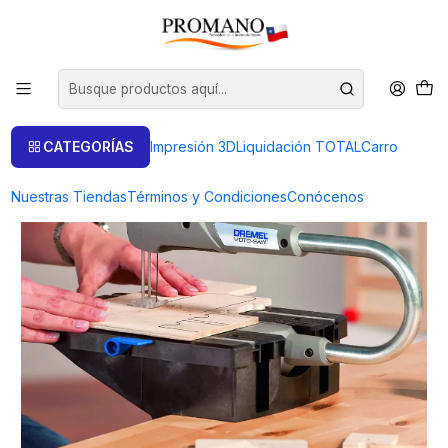
Inicio
Dremel
DREMEL MOTO SAW
CATEGORÍAS
Impresión 3D
Liquidación TOTAL
Carro
Nuestras Tiendas
Términos y Condiciones
Conócenos