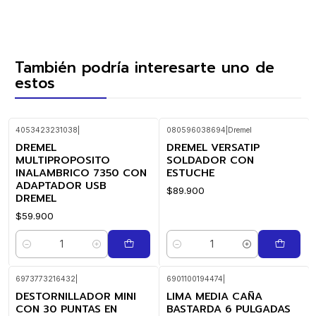
También podría interesarte uno de
estos
4053423231038
|
080596038694
|
Dremel
DREMEL
DREMEL VERSATIP
MULTIPROPOSITO
SOLDADOR CON
INALAMBRICO 7350 CON
ESTUCHE
ADAPTADOR USB
$89.900
DREMEL
$59.900
Cantidad
Cantidad
6973773216432
|
6901100194474
|
DESTORNILLADOR MINI
LIMA MEDIA CAÑA
CON 30 PUNTAS EN
BASTARDA 6 PULGADAS