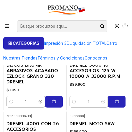
Inicio
Dremel
Dremel
FILTROS
CATEGORÍAS
Impresión 3D
Liquidación TOTAL
Carro
Nuestras Tiendas
Términos y Condiciones
Conócenos
090812512
|
8710364056866
|
DREMEL
DISCOS BRUÑIR
DREMEL 3000 10
ABRASIVOS ACABADO
ACCESORIOS. 125 W
EZLOCK GRANO 320
10000 A 33000 R.P.M
DREMEL
$89.900
$7.990
Cantidad
Cantidad
7891009836713
|
0906000
|
DREMEL 4000 CON 26
DREMEL MOTO SAW
ACCESORIOS
$169.900