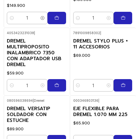
$149.900
Cantidad
Cantidad
4053423231038
|
7891009858302
|
DREMEL
DREMEL STYLO PLUS +
MULTIPROPOSITO
11 ACCESORIOS
INALAMBRICO 7350
$69.000
CON ADAPTADOR USB
DREMEL
$59.900
Cantidad
Cantidad
080596038694
|
Dremel
000346803136
|
DREMEL VERSATIP
EJE FLEXIBLE PARA
SOLDADOR CON
DREMEL 1.070 MM 225
ESTUCHE
$65.900
$89.900