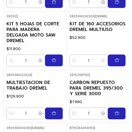
Cantidad
Cantidad
09052
|
080596036300
|
DREMEL
KIT 5 HOJAS DE CORTE
KIT DE 160 ACCESORIOS
PARA MADERA
DREMEL MULTIUSO
DELGADA MOTO SAW
$52.900
DREMEL
$11.900
Cantidad
Cantidad
080596022624
|
2615298790
|
MULTIESTACION DE
CARBON REPUESTO
TRABAJO DREMEL
PARA DREMEL 395/300
Y SERIE 3000
$129.900
$7.990
Cantidad
Cantidad
080596004095
|
DREMEL
8710364056910
|