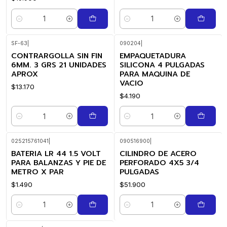
Cantidad
Cantidad
SF-63
|
090204
|
CONTRARGOLLA SIN FIN
EMPAQUETADURA
6MM. 3 GRS 21 UNIDADES
SILICONA 4 PULGADAS
APROX
PARA MAQUINA DE
VACIO
$13.170
$4.190
Cantidad
Cantidad
025215761041
|
090516900
|
BATERIA LR 44 1.5 VOLT
CILINDRO DE ACERO
PARA BALANZAS Y PIE DE
PERFORADO 4X5 3/4
METRO X PAR
PULGADAS
$1.490
$51.900
Cantidad
Cantidad