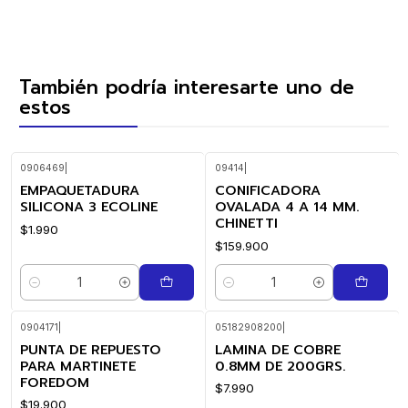
También podría interesarte uno de
estos
0906469
|
09414
|
EMPAQUETADURA
CONIFICADORA
SILICONA 3 ECOLINE
OVALADA 4 A 14 MM.
CHINETTI
$1.990
$159.900
Cantidad
Cantidad
0904171
|
05182908200
|
PUNTA DE REPUESTO
LAMINA DE COBRE
PARA MARTINETE
0.8MM DE 200GRS.
FOREDOM
$7.990
$19.900