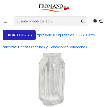
Inicio
Casting Sandcasting
FRASCO DE VIDRIO PARA ACIDO
CATEGORÍAS
Impresión 3D
Liquidación TOTAL
Carro
Nuestras Tiendas
Términos y Condiciones
Conócenos