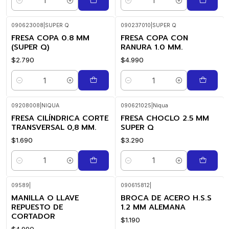
Cantidad
Cantidad
090623008
|
SUPER Q
090237010
|
SUPER Q
FRESA COPA 0.8 MM
FRESA COPA CON
(SUPER Q)
RANURA 1.0 MM.
$2.790
$4.990
Cantidad
Cantidad
09208008
|
NIQUA
090621025
|
Niqua
FRESA CILÍNDRICA CORTE
FRESA CHOCLO 2.5 MM
TRANSVERSAL 0,8 MM.
SUPER Q
$1.690
$3.290
Cantidad
Cantidad
09589
|
090615812
|
MANILLA O LLAVE
BROCA DE ACERO H.S.S
REPUESTO DE
1.2 MM ALEMANA
CORTADOR
$1.190