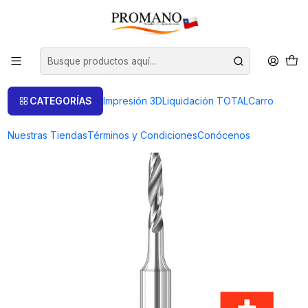
Inicio
Perforación Corte
Fresas
FRESA BROCA 0.8 MM SUPER Q
CATEGORÍAS
Impresión 3D
Liquidación TOTAL
Carro
Nuestras Tiendas
Términos y Condiciones
Conócenos