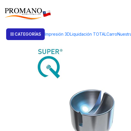
Inicio
Perforación Corte
Fresas
FRESA COPA CON RANURA 1.0 MM.
CATEGORÍAS
Impresión 3D
Liquidación TOTAL
Carro
Nuestr