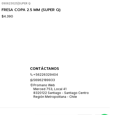
090623025
|
SUPER Q
FRESA COPA 2.5 MM (SUPER Q)
$4.390
CONTÁCTANOS
+56226329404
56962189933
Promano Web
Merced 753, Local 41
8320122 Santiago - Santiago Centro
Región Metropolitana - Chile