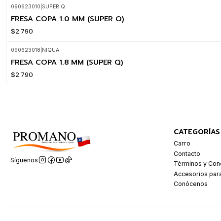
090623010
|
SUPER Q
FRESA COPA 1.0 MM (SUPER Q)
$2.790
090623018
|
NIQUA
FRESA COPA 1.8 MM (SUPER Q)
$2.790
CATEGORÍAS
Carro
Contacto
Síguenos
Términos y Con
Accesorios par
Conócenos