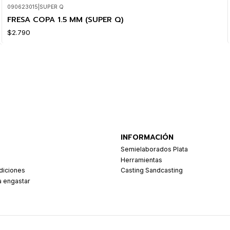
090623015
|
SUPER Q
FRESA COPA 1.5 MM (SUPER Q)
$2.790
INFORMACIÓN
Semielaborados Plata
Herramientas
diciones
Casting Sandcasting
a engastar