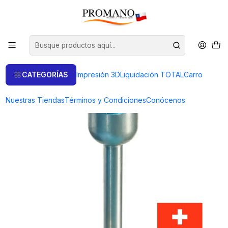
Inicio
Perforación Corte
Fresas
FRESA COPA 1.5 MM (SUPER Q)
CATEGORÍAS
Impresión 3D
Liquidación TOTAL
Carro
Nuestras Tiendas
Términos y Condiciones
Conócenos