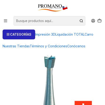
Inicio
Perforación Corte
Fresas
FRESA CONO INVERTIDO 1.2 MM . SUPER Q
CATEGORÍAS
Impresión 3D
Liquidación TOTAL
Carro
Nuestras Tiendas
Términos y Condiciones
Conócenos