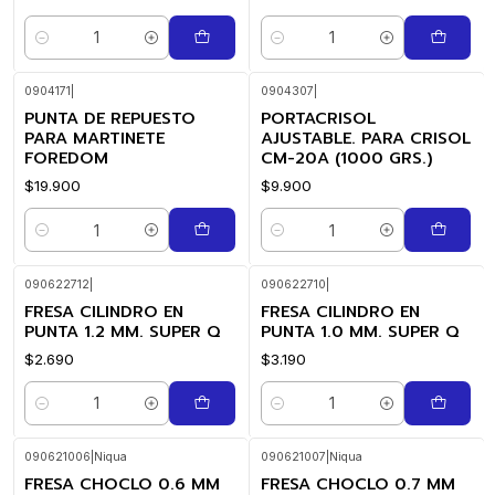
Cantidad
Cantidad
0904171
|
0904307
|
PUNTA DE REPUESTO
PORTACRISOL
PARA MARTINETE
AJUSTABLE. PARA CRISOL
FOREDOM
CM-20A (1000 GRS.)
$19.900
$9.900
Cantidad
Cantidad
090622712
|
090622710
|
FRESA CILINDRO EN
FRESA CILINDRO EN
PUNTA 1.2 MM. SUPER Q
PUNTA 1.0 MM. SUPER Q
$2.690
$3.190
Cantidad
Cantidad
090621006
|
Niqua
090621007
|
Niqua
FRESA CHOCLO 0.6 MM
FRESA CHOCLO 0.7 MM