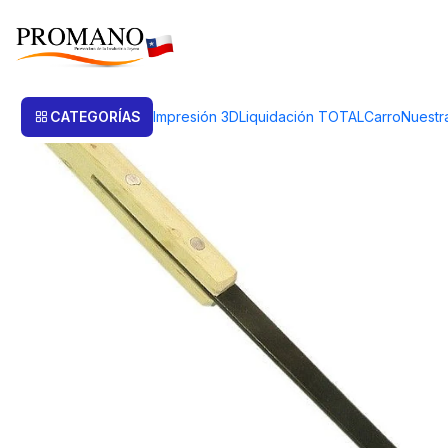
Inicio
Soldar Fundir
Crisol
PORTACRISOL AJUSTABLE. PARA CRISOL
CATEGORÍAS
Impresión 3D
Liquidación TOTAL
Carro
Nuestr