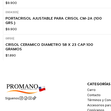
$9.900
0904305
|
PORTACRISOL AJUSTABLE PARA CRISOL CM-2A (100
GRS.)
$9.900
08100
|
CRISOL CERAMICO DIAMETRO 58 X 23 CAP.100
GRAMOS
$1.890
CATEGORÍAS
Carro
Contacto
Síguenos
Términos y Con
Accesorios par
Conócenos