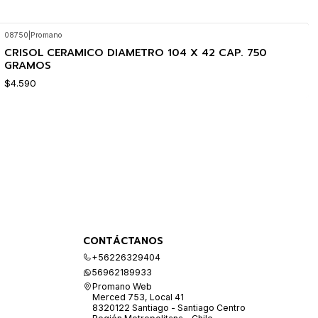
08750
|
Promano
CRISOL CERAMICO DIAMETRO 104 X 42 CAP. 750
GRAMOS
$4.590
CONTÁCTANOS
+56226329404
56962189933
Promano Web
Merced 753, Local 41
8320122 Santiago - Santiago Centro