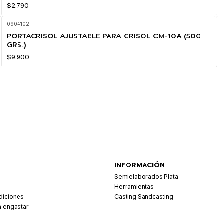
$2.790
0904102
|
PORTACRISOL AJUSTABLE PARA CRISOL CM-10A (500
GRS.)
$9.900
INFORMACIÓN
Semielaborados Plata
Herramientas
diciones
Casting Sandcasting
a engastar