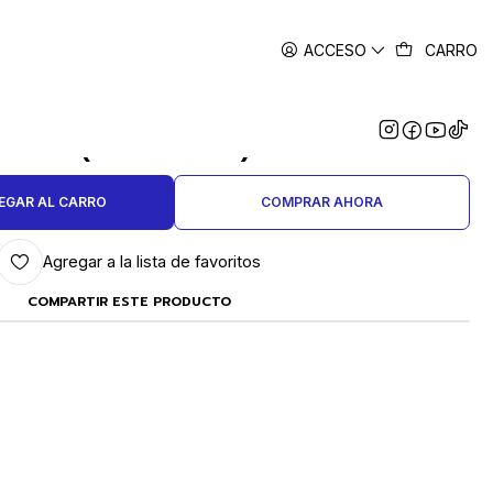
ACCESO
CARRO
|
 AJUSTABLE. PARA CRISOL CM-
20A (1000 GRS.)
EGAR AL CARRO
COMPRAR AHORA
Agregar a la lista de favoritos
COMPARTIR ESTE PRODUCTO