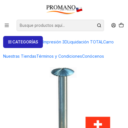
Inicio
Perforación Corte
Fresas
FRESA CORTE CUCHILLO 2.1 MM. SUPER Q
CATEGORÍAS
Impresión 3D
Liquidación TOTAL
Carro
Nuestras Tiendas
Términos y Condiciones
Conócenos