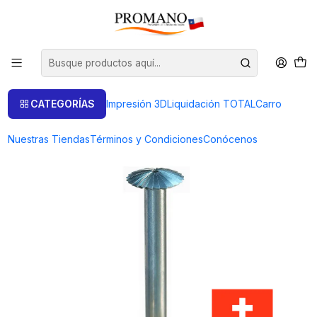
Inicio
Perforación Corte
Fresas
FRESA CORTE CUCHILLO 1.5 MM SUPER Q
CATEGORÍAS
Impresión 3D
Liquidación TOTAL
Carro
Nuestras Tiendas
Términos y Condiciones
Conócenos