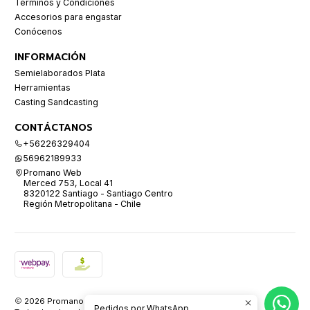
Términos y Condiciones
Accesorios para engastar
Conócenos
INFORMACIÓN
Semielaborados Plata
Herramientas
Casting Sandcasting
CONTÁCTANOS
+56226329404
56962189933
Promano Web
Merced 753, Local 41
8320122 Santiago - Santiago Centro
Región Metropolitana - Chile
2026 Promano.
Pedidos por WhatsApp