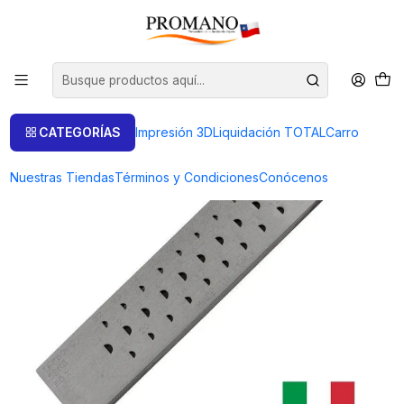
Inicio
Herramientas
Hileras
HILERA 1/2 CAÑA 31 PASOS. DE 6 A 3 MM CHINETTI (ITALIA)
CATEGORÍAS
Impresión 3D
Liquidación TOTAL
Carro
Nuestras Tiendas
Términos y Condiciones
Conócenos