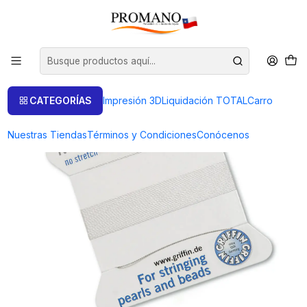
Inicio
Bisutería
HILO Num. 1 NYLON PARA COLLARES GRIFFIN ALEMANIA
CATEGORÍAS
Impresión 3D
Liquidación TOTAL
Carro
Nuestras Tiendas
Términos y Condiciones
Conócenos