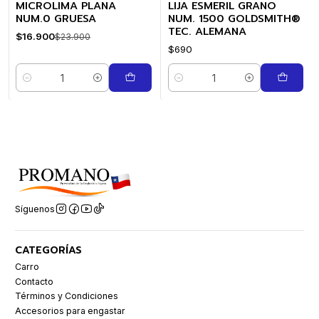
MICROLIMA PLANA
LIJA ESMERIL GRANO
-29%
OFF
NUM.0 GRUESA
NUM. 1500 GOLDSMITH®
TEC. ALEMANA
$16.900
$23.900
$690
Cantidad
Cantidad
Síguenos
CATEGORÍAS
Carro
Contacto
Términos y Condiciones
Accesorios para engastar