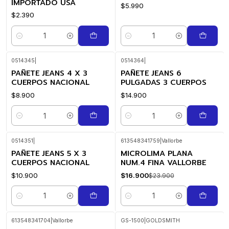
IMPORTADO USA
$5.990
$2.390
Cantidad
Cantidad
0514345
|
0514364
|
PAÑETE JEANS 4 X 3
PAÑETE JEANS 6
CUERPOS NACIONAL
PULGADAS 3 CUERPOS
$8.900
$14.900
Cantidad
Cantidad
0514351
|
613548341759
|
Vallorbe
PAÑETE JEANS 5 X 3
MICROLIMA PLANA
-29%
OFF
CUERPOS NACIONAL
NUM.4 FINA VALLORBE
$10.900
$16.900
$23.900
Cantidad
Cantidad
613548341704
|
Vallorbe
GS-1500
|
GOLDSMITH