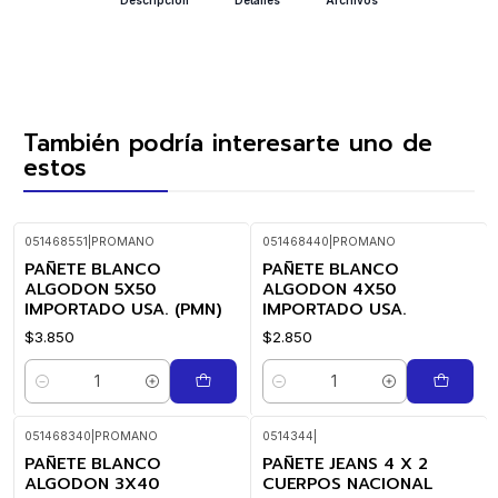
También podría interesarte uno de
estos
051468551
|
PROMANO
051468440
|
PROMANO
PAÑETE BLANCO
PAÑETE BLANCO
ALGODON 5X50
ALGODON 4X50
IMPORTADO USA. (PMN)
IMPORTADO USA.
$3.850
$2.850
Cantidad
Cantidad
051468340
|
PROMANO
0514344
|
PAÑETE BLANCO
PAÑETE JEANS 4 X 2
ALGODON 3X40
CUERPOS NACIONAL