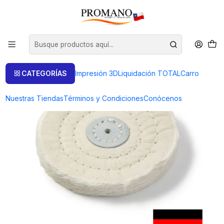
Inicio
Pulido Brillo
Pañete Paño
PAÑETE BLANCO 4" BRILLO 100X35X15X50 MM. NIQUA ALEMANIA
CATEGORÍAS
Impresión 3D
Liquidación TOTAL
Carro
Nuestras Tiendas
Términos y Condiciones
Conócenos