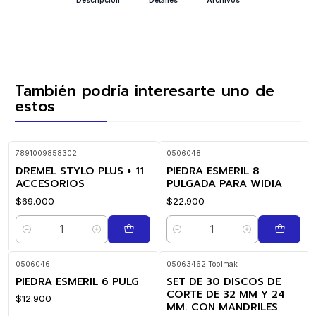
También podría interesarte uno de
estos
7891009858302
|
0506048
|
DREMEL STYLO PLUS + 11
PIEDRA ESMERIL 8
ACCESORIOS
PULGADA PARA WIDIA
$69.000
$22.900
Cantidad
Cantidad
0506046
|
05063462
|
Toolmak
PIEDRA ESMERIL 6 PULG
SET DE 30 DISCOS DE
CORTE DE 32 MM Y 24
$12.900
MM. CON MANDRILES