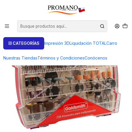
Inicio
Pulido Brillo
Accesorios
KIT 239 ACCESORIOS MULTIPROPOSITO GOLDSMITH®
CATEGORÍAS
Impresión 3D
Liquidación TOTAL
Carro
Nuestras Tiendas
Términos y Condiciones
Conócenos