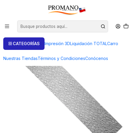
Inicio
Semielaborados Plata
Láminas Texturizadas
LAMINA TEXTURADA TEX-04-65 TROZO 20 GRAMOS
CATEGORÍAS
Impresión 3D
Liquidación TOTAL
Carro
Nuestras Tiendas
Términos y Condiciones
Conócenos