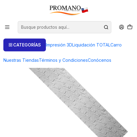
Inicio
Semielaborados Plata
Láminas Texturizadas
LAMINA TEXTURADA TEX-07-65 TROZO 20 GRAMOS
CATEGORÍAS
Impresión 3D
Liquidación TOTAL
Carro
Nuestras Tiendas
Términos y Condiciones
Conócenos