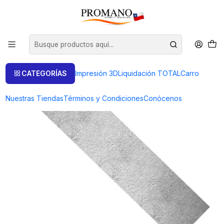
Inicio
Semielaborados Plata
Láminas Texturizadas
LAMINA TEXTURADA TEX-18B-30 TROZO 20 GRAMOS
CATEGORÍAS
Impresión 3D
Liquidación TOTAL
Carro
Nuestras Tiendas
Términos y Condiciones
Conócenos