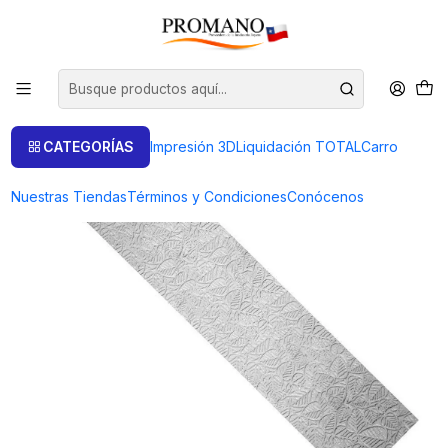
Inicio
Semielaborados Plata
Láminas Texturizadas
LAMINA TEXTURADA TEX-20C-20 TROZO 20 GRAMOS
CATEGORÍAS
Impresión 3D
Liquidación TOTAL
Carro
Nuestras Tiendas
Términos y Condiciones
Conócenos