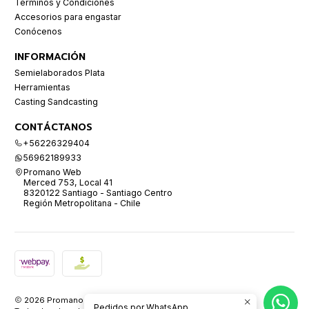
Términos y Condiciones
Accesorios para engastar
Conócenos
INFORMACIÓN
Semielaborados Plata
Herramientas
Casting Sandcasting
CONTÁCTANOS
+56226329404
56962189933
Promano Web
Merced 753, Local 41
8320122 Santiago - Santiago Centro
Región Metropolitana - Chile
2026 Promano.
Pedidos por WhatsApp