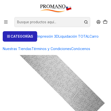
Inicio
Semielaborados Plata
Láminas Texturizadas
LAMINA TEXTURADA TEX-25C-20 TROZO 20 GRAMOS
CATEGORÍAS
Impresión 3D
Liquidación TOTAL
Carro
Nuestras Tiendas
Términos y Condiciones
Conócenos