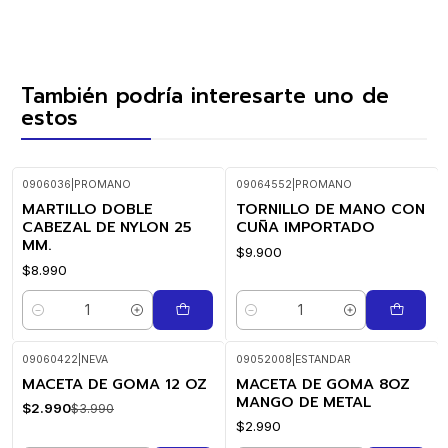
También podría interesarte uno de
estos
0906036
|
PROMANO
09064552
|
PROMANO
MARTILLO DOBLE
TORNILLO DE MANO CON
CABEZAL DE NYLON 25
CUÑA IMPORTADO
MM.
$9.900
$8.990
Cantidad
Cantidad
09060422
|
NEVA
09052008
|
ESTANDAR
MACETA DE GOMA 12 OZ
MACETA DE GOMA 8OZ
-25%
OFF
MANGO DE METAL
$2.990
$3.990
$2.990