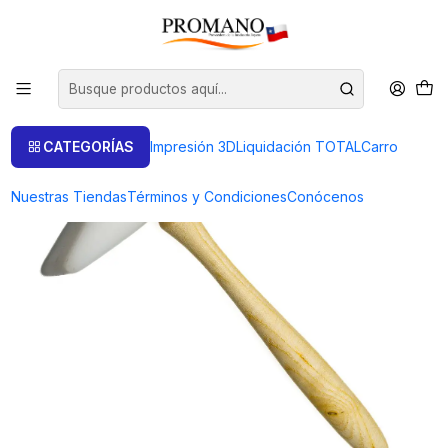
Inicio
Liquidación TOTAL
Golpe
MACETA DE NYLON TIPO CUÑA
CATEGORÍAS
Impresión 3D
Liquidación TOTAL
Carro
Nuestras Tiendas
Términos y Condiciones
Conócenos