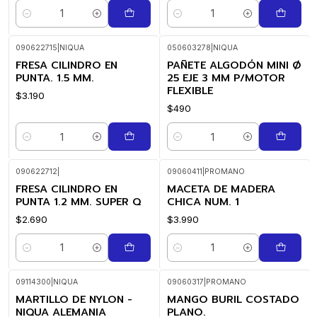
Cantidad
Cantidad
090622715
|
NIQUA
050603278
|
NIQUA
FRESA CILINDRO EN
PAÑETE ALGODÓN MINI Ø
PUNTA. 1.5 MM.
25 EJE 3 MM P/MOTOR
FLEXIBLE
$3.190
$490
Cantidad
Cantidad
090622712
|
09060411
|
PROMANO
FRESA CILINDRO EN
MACETA DE MADERA
PUNTA 1.2 MM. SUPER Q
CHICA NUM. 1
$2.690
$3.990
Cantidad
Cantidad
09114300
|
NIQUA
09060317
|
PROMANO
MARTILLO DE NYLON -
MANGO BURIL COSTADO
NIQUA ALEMANIA
PLANO.