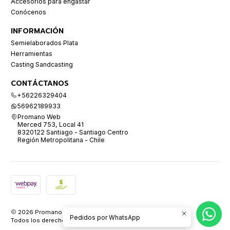
Accesorios para engastar
Conócenos
INFORMACIÓN
Semielaborados Plata
Herramientas
Casting Sandcasting
CONTÁCTANOS
+56226329404
56962189933
Promano Web
Merced 753, Local 41
8320122 Santiago - Santiago Centro
Región Metropolitana - Chile
2026 Promano.
Pedidos por WhatsApp
Todos los derechos reservados.
Desarrollado por Jumpseller
.