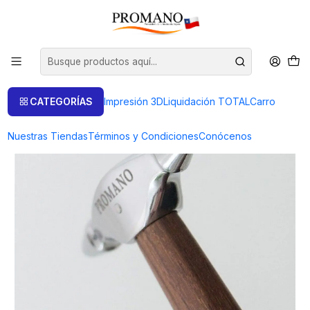
Inicio
Herramientas
Martillos
MARTILLO PARA REPUJADO DE 65MM.
CATEGORÍAS
Impresión 3D
Liquidación TOTAL
Carro
Nuestras Tiendas
Términos y Condiciones
Conócenos