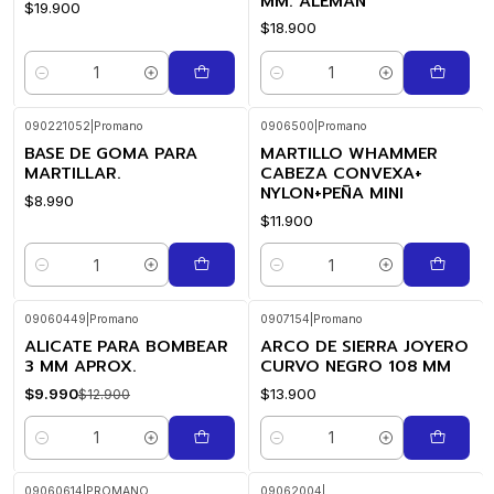
MM. ALEMAN
$19.900
$18.900
Cantidad
Cantidad
090221052
|
Promano
0906500
|
Promano
BASE DE GOMA PARA
MARTILLO WHAMMER
MARTILLAR.
CABEZA CONVEXA+
NYLON+PEÑA MINI
$8.990
$11.900
Cantidad
Cantidad
09060449
|
Promano
0907154
|
Promano
ALICATE PARA BOMBEAR
ARCO DE SIERRA JOYERO
-23%
OFF
3 MM APROX.
CURVO NEGRO 108 MM
$9.990
$13.900
$12.900
Cantidad
Cantidad
09060614
|
PROMANO
09062004
|