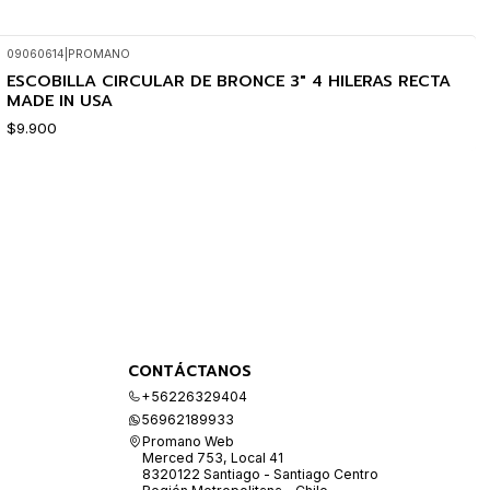
09060614
|
PROMANO
ESCOBILLA CIRCULAR DE BRONCE 3" 4 HILERAS RECTA
MADE IN USA
$9.900
CONTÁCTANOS
+56226329404
56962189933
Promano Web
Merced 753, Local 41
8320122 Santiago - Santiago Centro