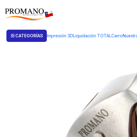
Inicio
Herramientas
Martillos
MARTILLO DE REPUJADO 2 CARAS
CATEGORÍAS
Impresión 3D
Liquidación TOTAL
Carro
Nuestr