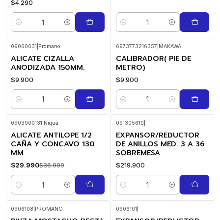
$4.290
Cantidad
Cantidad
09060631
|
Promano
6973773216357
|
MAKAWA
ALICATE CIZALLA
CALIBRADOR( PIE DE
ANODIZADA 150MM.
METRO)
$9.900
$9.900
Cantidad
Cantidad
0903900131
|
Niqua
091305610
|
ALICATE ANTILOPE 1/2
EXPANSOR/REDUCTOR
-19%
OFF
CAÑA Y CONCAVO 130
DE ANILLOS MED. 3 A 36
MM
SOBREMESA
$29.990
$219.900
$36.900
Cantidad
Cantidad
0906108
|
PROMANO
0906101
|