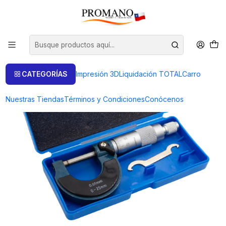
Inicio
Herramientas
Medidores
Micrómetro analógico exterior 0-25 mm
CATEGORÍAS
Impresión 3D
Liquidación TOTAL
Carro
Nuestras Tiendas
Términos y Condiciones
Conócenos