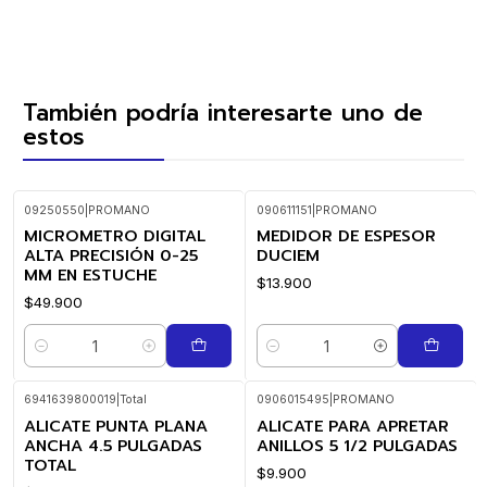
También podría interesarte uno de
estos
09250550
|
PROMANO
090611151
|
PROMANO
MICROMETRO DIGITAL
MEDIDOR DE ESPESOR
ALTA PRECISIÓN 0-25
DUCIEM
MM EN ESTUCHE
$13.900
$49.900
Cantidad
Cantidad
6941639800019
|
Total
0906015495
|
PROMANO
ALICATE PUNTA PLANA
ALICATE PARA APRETAR
ANCHA 4.5 PULGADAS
ANILLOS 5 1/2 PULGADAS
TOTAL
$9.900