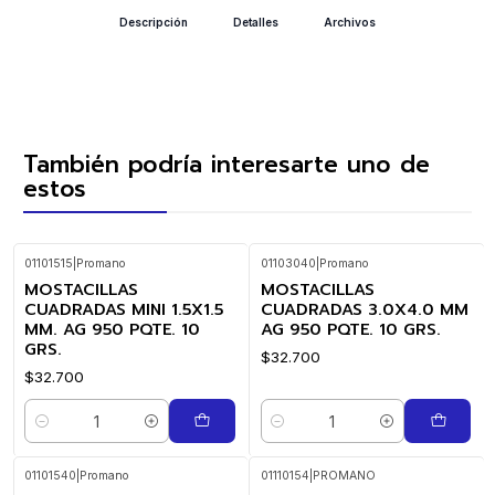
Descripción
Detalles
Archivos
También podría interesarte uno de
estos
01101515
|
Promano
01103040
|
Promano
MOSTACILLAS
MOSTACILLAS
CUADRADAS MINI 1.5X1.5
CUADRADAS 3.0X4.0 MM
MM. AG 950 PQTE. 10
AG 950 PQTE. 10 GRS.
GRS.
$32.700
$32.700
Cantidad
Cantidad
01101540
|
Promano
01110154
|
PROMANO