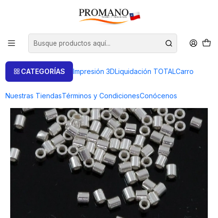
Inicio
Semielaborados Plata
Mostacillas Plata
MOSTACILLAS REDONDAS 1.5 X 1.5 MM. MINI PQTE. 10 GRS.
CATEGORÍAS
Impresión 3D
Liquidación TOTAL
Carro
Nuestras Tiendas
Términos y Condiciones
Conócenos