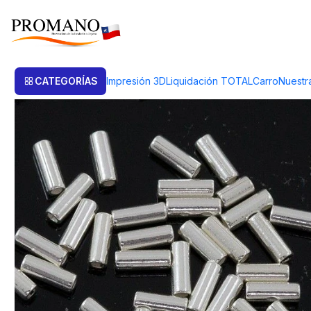
Inicio
Semielaborados Plata
Mostacillas Plata
MOSTACILLAS REDOND
CATEGORÍAS
Impresión 3D
Liquidación TOTAL
Carro
Nuestr