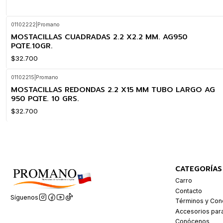
01102222
|
Promano
MOSTACILLAS CUADRADAS 2.2 X2.2 MM. AG950
PQTE.10GR.
$32.700
01102215
|
Promano
MOSTACILLAS REDONDAS 2.2 X15 MM TUBO LARGO AG
950 PQTE. 10 GRS.
$32.700
CATEGORÍAS
Carro
Contacto
Síguenos
Términos y Con
Accesorios par
Conócenos