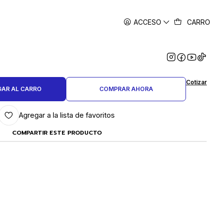
ACCESO
CARRO
|
 REDONDAS TUBO CORTO 1.5 X
 MM. PQTE. 10 GRS.
Cotizar
AR AL CARRO
COMPRAR AHORA
Agregar a la lista de favoritos
COMPARTIR ESTE PRODUCTO