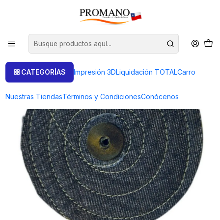
Inicio
Pulido Brillo
Pañete Paño
PAÑETE JEANS 6 PULGADAS 3 CUERPOS
CATEGORÍAS
Impresión 3D
Liquidación TOTAL
Carro
Nuestras Tiendas
Términos y Condiciones
Conócenos