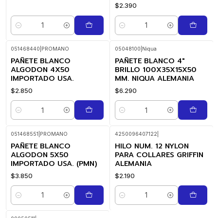
$2.390
Cantidad
Cantidad
051468440
|
PROMANO
05048100
|
Niqua
PAÑETE BLANCO
PAÑETE BLANCO 4"
ALGODON 4X50
BRILLO 100X35X15X50
IMPORTADO USA.
MM. NIQUA ALEMANIA
$2.850
$6.290
Cantidad
Cantidad
051468551
|
PROMANO
4250096407122
|
PAÑETE BLANCO
HILO NUM. 12 NYLON
ALGODON 5X50
PARA COLLARES GRIFFIN
IMPORTADO USA. (PMN)
ALEMANIA
$3.850
$2.190
Cantidad
Cantidad