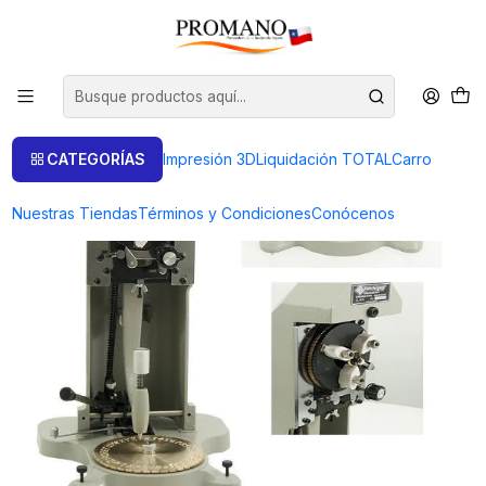
Inicio
Herramientas
Grabar Rayar
PANTOGRAFO PARA GRABAR ARGOLLAS IMPORTADO
CATEGORÍAS
Impresión 3D
Liquidación TOTAL
Carro
Nuestras Tiendas
Términos y Condiciones
Conócenos