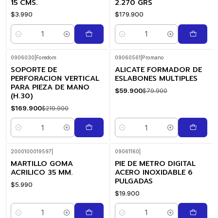
15 CMS.
2.270 GRS
$3.990
$179.900
Cantidad
Cantidad
0906030
|
Foredom
09060561
|
Promano
SOPORTE DE
ALICATE FORMADOR DE
-23%
-25%
OFF
OFF
PERFORACION VERTICAL
ESLABONES MULTIPLES
PARA PIEZA DE MANO
$59.900
$79.900
(H.30)
$169.900
$219.900
Cantidad
Cantidad
2000100019597
|
09061160
|
MARTILLO GOMA
PIE DE METRO DIGITAL
ACRILICO 35 MM.
ACERO INOXIDABLE 6
PULGADAS
$5.990
$19.900
Cantidad
Cantidad