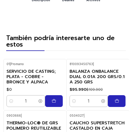
También podría interesarte uno de
estos
01
|
Promano
810093450763
|
SERVICIO DE CASTING;
BALANZA ONBALANCE
-13%
OFF
PLATA - COBRE -
DUAL 0.01A 200 GRS/0.1
BRONCE Y ALPACA
A 250 GRS
$0
$95.990
$109.900
Cantidad
Cantidad
0903666
|
0504027
|
THERMO-LOC® DE GRS
CAUCHO SUPERSTRETCH
POLIMERO REUTILIZABLE
CASTALDO EN CAJA