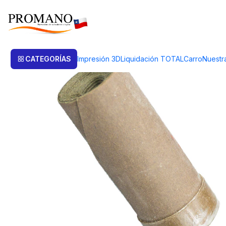
Inicio
Pulido Brillo
Lijas
ROLLO DE LIJA CON EJE GRANO 400 GOLD
CATEGORÍAS
Impresión 3D
Liquidación TOTAL
Carro
Nuestr