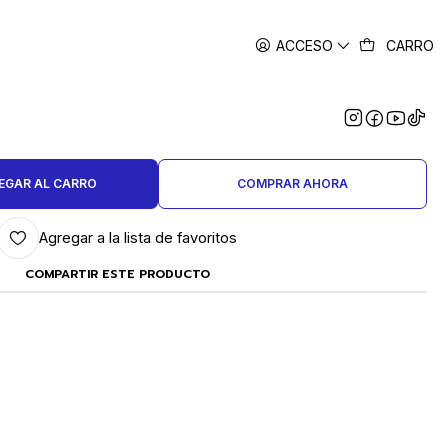
ACCESO
CARRO
|
 LIJA CON EJE GRANO 400
GOLDSMITH®
EGAR AL CARRO
COMPRAR AHORA
Agregar a la lista de favoritos
COMPARTIR ESTE PRODUCTO