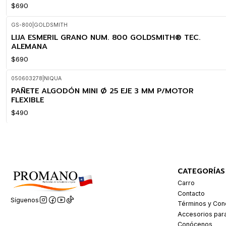
$690
GS-800
|
GOLDSMITH
LIJA ESMERIL GRANO NUM. 800 GOLDSMITH® TEC.
ALEMANA
$690
050603278
|
NIQUA
PAÑETE ALGODÓN MINI Ø 25 EJE 3 MM P/MOTOR
FLEXIBLE
$490
CATEGORÍAS
Carro
Contacto
Síguenos
Términos y Con
Accesorios par
Conócenos