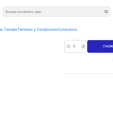
SMITH®
ROLLO DE
as Tiendas
Términos y Condiciones
Conócenos
AGR
Cantidad