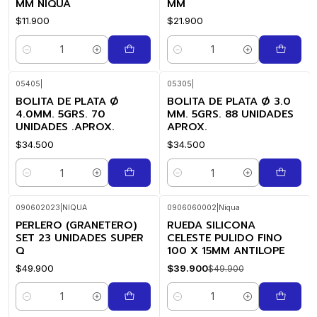
MM NIQUA
MM
$11.900
$21.900
Cantidad
Cantidad
05405
|
05305
|
BOLITA DE PLATA Ø
BOLITA DE PLATA Ø 3.0
4.0MM. 5GRS. 70
MM. 5GRS. 88 UNIDADES
UNIDADES .APROX.
APROX.
$34.500
$34.500
Cantidad
Cantidad
090602023
|
NIQUA
0906060002
|
Niqua
PERLERO (GRANETERO)
RUEDA SILICONA
-20%
OFF
SET 23 UNIDADES SUPER
CELESTE PULIDO FINO
Q
100 X 15MM ANTILOPE
$49.900
$39.900
$49.900
Cantidad
Cantidad