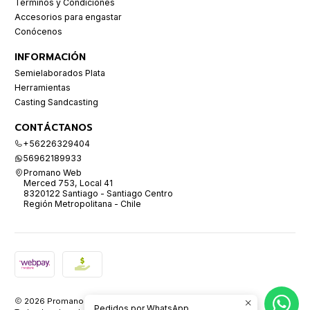
Términos y Condiciones
Accesorios para engastar
Conócenos
INFORMACIÓN
Semielaborados Plata
Herramientas
Casting Sandcasting
CONTÁCTANOS
+56226329404
56962189933
Promano Web
Merced 753, Local 41
8320122 Santiago - Santiago Centro
Región Metropolitana - Chile
2026 Promano.
Pedidos por WhatsApp