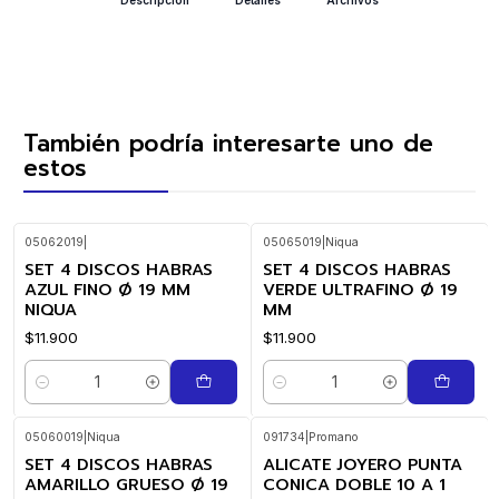
También podría interesarte uno de
estos
05062019
|
05065019
|
Niqua
SET 4 DISCOS HABRAS
SET 4 DISCOS HABRAS
AZUL FINO Ø 19 MM
VERDE ULTRAFINO Ø 19
NIQUA
MM
$11.900
$11.900
Cantidad
Cantidad
05060019
|
Niqua
091734
|
Promano
SET 4 DISCOS HABRAS
ALICATE JOYERO PUNTA
AMARILLO GRUESO Ø 19
CONICA DOBLE 10 A 1