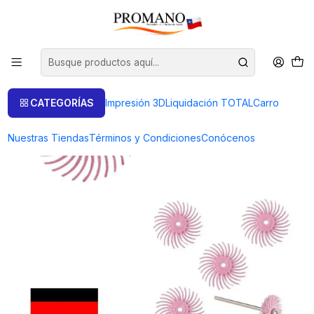
Inicio
Pulido Brillo
Discos
SET 4 DISCOS HABRAS ROSADO MUY FINO Ø 19 MM
CATEGORÍAS
Impresión 3D
Liquidación TOTAL
Carro
Nuestras Tiendas
Términos y Condiciones
Conócenos