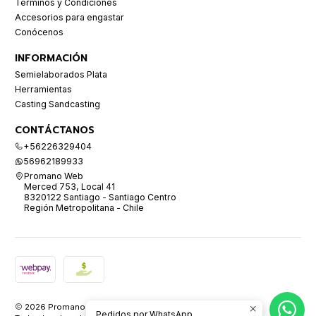
Términos y Condiciones
Accesorios para engastar
Conócenos
INFORMACIÓN
Semielaborados Plata
Herramientas
Casting Sandcasting
CONTÁCTANOS
+56226329404
56962189933
Promano Web
Merced 753, Local 41
8320122 Santiago - Santiago Centro
Región Metropolitana - Chile
2026 Promano.
Pedidos por WhatsApp