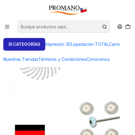
Inicio
Pulido Brillo
Discos
SET 4 DISCOS HABRAS BLANCO GRANO MEDIO Ø 19 MM
CATEGORÍAS
Impresión 3D
Liquidación TOTAL
Carro
Nuestras Tiendas
Términos y Condiciones
Conócenos