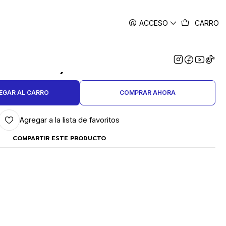
ACCESO
CARRO
|
 GOLDEN EYE Nº 2/0 (POR
DOCENA)- COPIA
EGAR AL CARRO
COMPRAR AHORA
Agregar a la lista de favoritos
COMPARTIR ESTE PRODUCTO