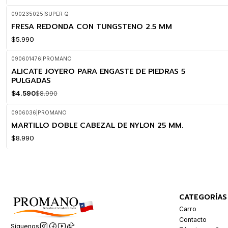
090235025
|
SUPER Q
FRESA REDONDA CON TUNGSTENO 2.5 MM
$5.990
090601476
|
PROMANO
ALICATE JOYERO PARA ENGASTE DE PIEDRAS 5
-49%
OFF
PULGADAS
$4.590
$8.990
0906036
|
PROMANO
MARTILLO DOBLE CABEZAL DE NYLON 25 MM.
$8.990
CATEGORÍAS
Carro
Contacto
Síguenos