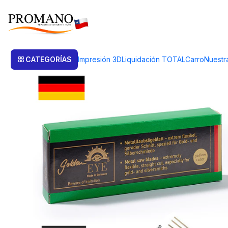
Inicio
Herramientas
Sierras
SIERRAS GOLDEN EYE Nº 2/0 (POR DOC
CATEGORÍAS
Impresión 3D
Liquidación TOTAL
Carro
Nuestr