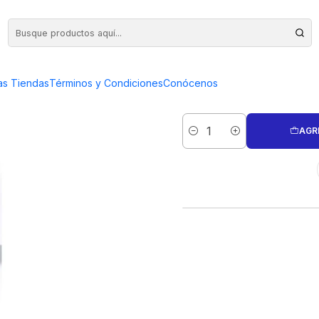
ENA)- COPIA
SIERRAS
as Tiendas
Términos y Condiciones
Conócenos
AGR
Cantidad