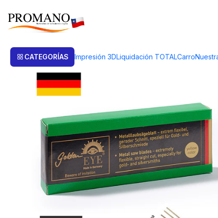
Inicio
Herramientas
Sierras
SIERRAS GOLDEN EYE Nº 0 (POR DOCEN
CATEGORÍAS
Impresión 3D
Liquidación TOTAL
Carro
Nuestr