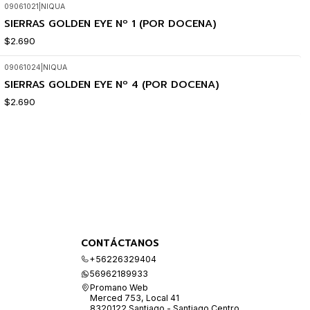
09061021
|
NIQUA
SIERRAS GOLDEN EYE Nº 1 (POR DOCENA)
$2.690
09061024
|
NIQUA
SIERRAS GOLDEN EYE Nº 4 (POR DOCENA)
$2.690
CONTÁCTANOS
+56226329404
56962189933
Promano Web
Merced 753, Local 41
8320122 Santiago - Santiago Centro