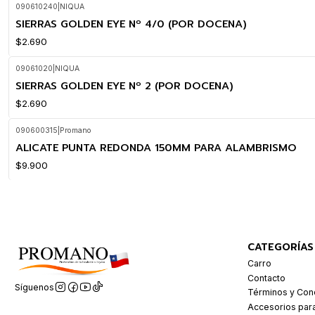
090610240
|
NIQUA
SIERRAS GOLDEN EYE Nº 4/0 (POR DOCENA)
$2.690
09061020
|
NIQUA
SIERRAS GOLDEN EYE Nº 2 (POR DOCENA)
$2.690
090600315
|
Promano
ALICATE PUNTA REDONDA 150MM PARA ALAMBRISMO
$9.900
CATEGORÍAS
Carro
Contacto
Síguenos
Términos y Con
Accesorios par