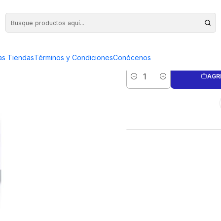
A)
SIERRAS GO
as Tiendas
Términos y Condiciones
Conócenos
AGR
Cantidad