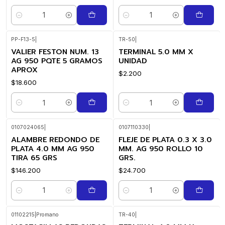
Cantidad
Cantidad
PP-F13-5
|
TR-50
|
VALIER FESTON NUM. 13
TERMINAL 5.0 MM X
AG 950 PQTE 5 GRAMOS
UNIDAD
APROX
$2.200
$18.600
Cantidad
Cantidad
0107024065
|
0107110330
|
ALAMBRE REDONDO DE
FLEJE DE PLATA 0.3 X 3.0
PLATA 4.0 MM AG 950
MM. AG 950 ROLLO 10
TIRA 65 GRS
GRS.
$146.200
$24.700
Cantidad
Cantidad
01102215
|
Promano
TR-40
|