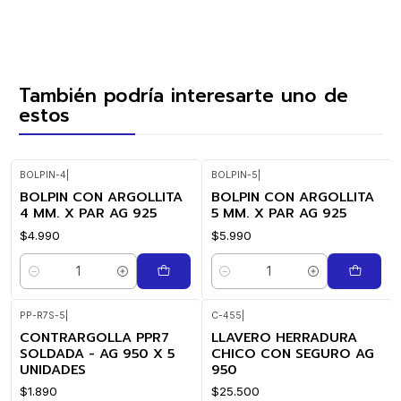
También podría interesarte uno de
estos
BOLPIN-4
|
BOLPIN-5
|
BOLPIN CON ARGOLLITA
BOLPIN CON ARGOLLITA
4 MM. X PAR AG 925
5 MM. X PAR AG 925
$4.990
$5.990
Cantidad
Cantidad
PP-R7S-5
|
C-455
|
CONTRARGOLLA PPR7
LLAVERO HERRADURA
SOLDADA - AG 950 X 5
CHICO CON SEGURO AG
UNIDADES
950
$1.890
$25.500