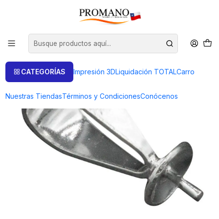
Inicio
Productos de Plata
Valier Plata
VALIER CASQUILLA 6 MM. AG 950
CATEGORÍAS
Impresión 3D
Liquidación TOTAL
Carro
Nuestras Tiendas
Términos y Condiciones
Conócenos