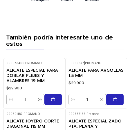
También podría interesarte uno de
estos
090673400
|
PROMANO
09060577
|
PROMANO
ALICATE ESPECIAL PARA
ALICATE PARA ARGOLLAS
DOBLAR FLEJES Y
1.5 MM
ALAMBRES 19 MM
$29.900
$29.900
Cantidad
Cantidad
090601187
|
PROMANO
090657133
|
Promano
ALICATE JOYERO CORTE
ALICATE ESPECIALIZADO
-25%
OFF
DIAGONAL 115 MM
PTA. PLANA Y