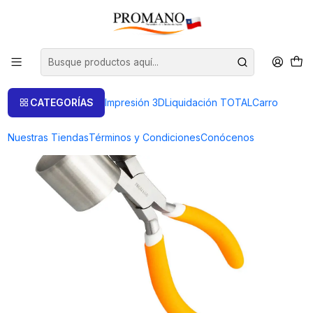
Inicio
Herramientas
Alicates
ALICATE ESPECIAL DOBLE CILINDRO PARA PULSERAS
CATEGORÍAS
Impresión 3D
Liquidación TOTAL
Carro
Nuestras Tiendas
Términos y Condiciones
Conócenos