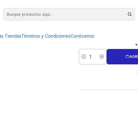
PLATA (CHUNKAL) 10 MM.
CAMPANA
as Tiendas
Términos y Condiciones
Conócenos
AGR
Cantidad