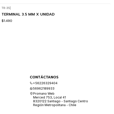
TR-35
|
TERMINAL 3.5 MM X UNIDAD
$1.490
CONTÁCTANOS
+56226329404
56962189933
Promano Web
Merced 753, Local 41
8320122 Santiago - Santiago Centro
Región Metropolitana - Chile