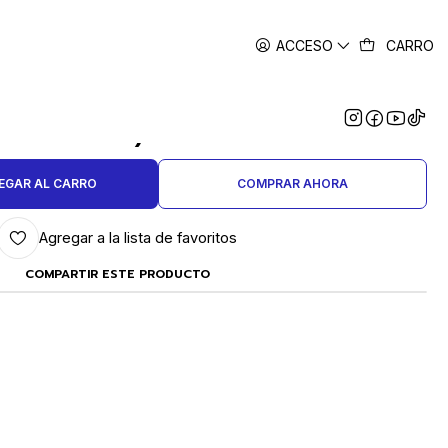
ACCESO
CARRO
|
 O CAMPANITA DE PLATA
(CHUNKAL) 10 MM.
EGAR AL CARRO
COMPRAR AHORA
Agregar a la lista de favoritos
COMPARTIR ESTE PRODUCTO