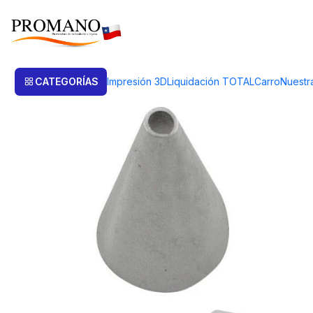
Inicio
Productos de Plata
Piezas Plata
CAMPANA O CAMPANITA DE 
CATEGORÍAS
Impresión 3D
Liquidación TOTAL
Carro
Nuestr