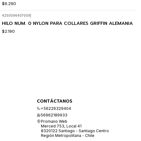
$6.290
4250096407009
|
HILO NUM. 0 NYLON PARA COLLARES GRIFFIN ALEMANIA
$2.190
CONTÁCTANOS
+56226329404
56962189933
Promano Web
Merced 753, Local 41
8320122 Santiago - Santiago Centro
Región Metropolitana - Chile