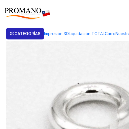
Inicio
Productos de Plata
Piezas Plata
CONTRA ARGOLLAS 5 GRS. PP
CATEGORÍAS
Impresión 3D
Liquidación TOTAL
Carro
Nuestr