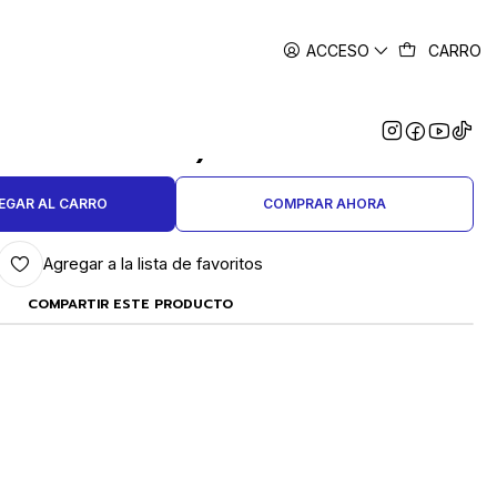
ACCESO
CARRO
|
GOLLAS 5 GRS. PP-R1 (100
unidades)
EGAR AL CARRO
COMPRAR AHORA
Agregar a la lista de favoritos
COMPARTIR ESTE PRODUCTO