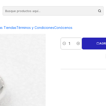
-R1 (100 unidades)
CONTRA AR
as Tiendas
Términos y Condiciones
Conócenos
AGR
Cantidad