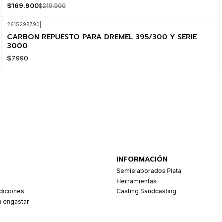
$169.900
$219.900
2615298790
|
CARBON REPUESTO PARA DREMEL 395/300 Y SERIE
3000
$7.990
INFORMACIÓN
Semielaborados Plata
Herramientas
diciones
Casting Sandcasting
a engastar