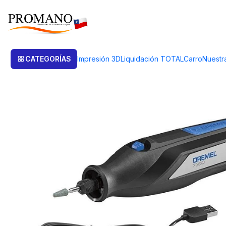
Inicio
Dremel
DREMEL MULTIPROPOSITO INALAMBRICO 7350 CON 
CATEGORÍAS
Impresión 3D
Liquidación TOTAL
Carro
Nuestr