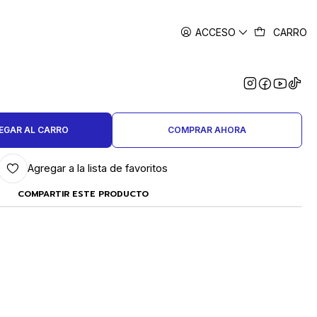
ACCESO
CARRO
|
LTIPROPOSITO INALAMBRICO
N ADAPTADOR USB DREMEL
EGAR AL CARRO
COMPRAR AHORA
Agregar a la lista de favoritos
COMPARTIR ESTE PRODUCTO