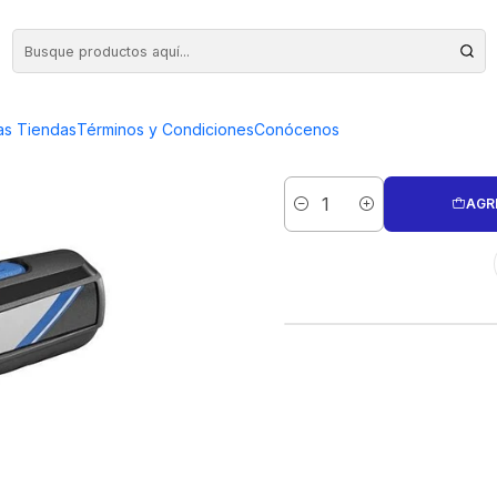
ADAPTADOR USB DREMEL
DREMEL MU
as Tiendas
Términos y Condiciones
Conócenos
7350 CO
AGR
Cantidad