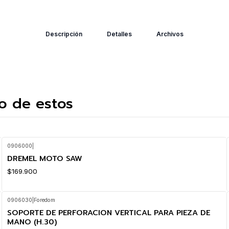
Descripción
Detalles
Archivos
o de estos
0906000
|
DREMEL MOTO SAW
$169.900
0906030
|
Foredom
SOPORTE DE PERFORACION VERTICAL PARA PIEZA DE
-23%
OFF
MANO (H.30)