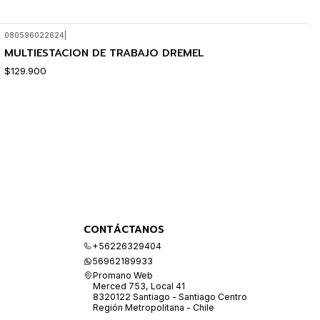
080596022624
|
MULTIESTACION DE TRABAJO DREMEL
$129.900
CONTÁCTANOS
+56226329404
56962189933
Promano Web
Merced 753, Local 41
8320122 Santiago - Santiago Centro
Región Metropolitana - Chile