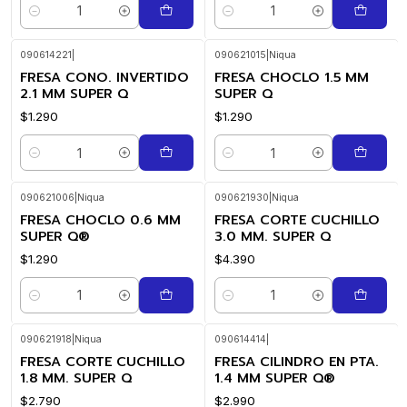
Cantidad
Cantidad
090614221
|
090621015
|
Niqua
FRESA CONO. INVERTIDO
FRESA CHOCLO 1.5 MM
2.1 MM SUPER Q
SUPER Q
$1.290
$1.290
Cantidad
Cantidad
090621006
|
Niqua
090621930
|
Niqua
FRESA CHOCLO 0.6 MM
FRESA CORTE CUCHILLO
SUPER Q®
3.0 MM. SUPER Q
$1.290
$4.390
Cantidad
Cantidad
090621918
|
Niqua
090614414
|
FRESA CORTE CUCHILLO
FRESA CILINDRO EN PTA.
1.8 MM. SUPER Q
1.4 MM SUPER Q®
$2.790
$2.990