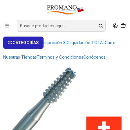
Inicio
Perforación Corte
Fresas
FRESA CHOCLO 0.7 MM SUPER Q
CATEGORÍAS
Impresión 3D
Liquidación TOTAL
Carro
Nuestras Tiendas
Términos y Condiciones
Conócenos