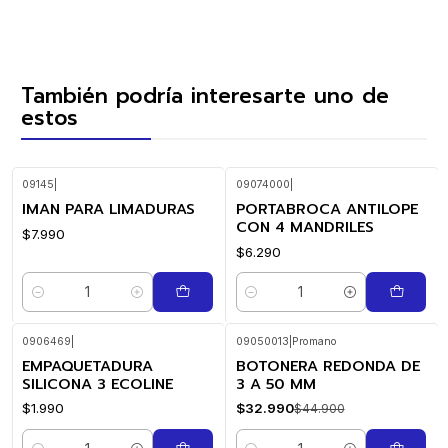
También podría interesarte uno de
estos
09145
|
09074000
|
IMAN PARA LIMADURAS
PORTABROCA ANTILOPE
CON 4 MANDRILES
$7.990
$6.290
Cantidad
Cantidad
0906469
|
09050013
|
Promano
EMPAQUETADURA
BOTONERA REDONDA DE
-27%
OFF
SILICONA 3 ECOLINE
3 A 50 MM
$1.990
$32.990
$44.900