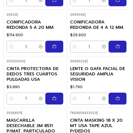
Cantidad
Cantidad
09520
|
0949346
|
CONIFICADORA
CONIFICADORA
REDONDA 5 A 20 MM.
REDONDA DE 4 A 12 MM.
$114.900
$29.900
Cantidad
Cantidad
051325000
|
09080229
|
CINTA PROTECTORA DE
LENTE O GAFA FACIAL DE
DEDOS TRES CUARTOS
SEGURIDAD AMPLIA
PULGADAS USA
VISION
$3.990
$1.790
Cantidad
Cantidad
05068511
|
7804656453523
|
MASCARILLA
CINTA MASKING 18 X 20
DESECHABLE 3M 8511
MT USA TAPE AZUL
P/MAT. PARTICULADO
P/DEDOS