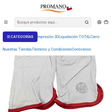
Inicio
Protección
GUANTES DE CABRITILLA
CATEGORÍAS
Impresión 3D
Liquidación TOTAL
Carro
Nuestras Tiendas
Términos y Condiciones
Conócenos