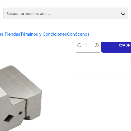
GUIA 
as Tiendas
Términos y Condiciones
Conócenos
AGR
Cantidad