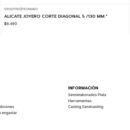
090601182
|
PROMANO
ALICATE JOYERO CORTE DIAGONAL 5 /130 MM."
$6.490
INFORMACIÓN
Semielaborados Plata
Herramientas
diciones
Casting Sandcasting
a engastar