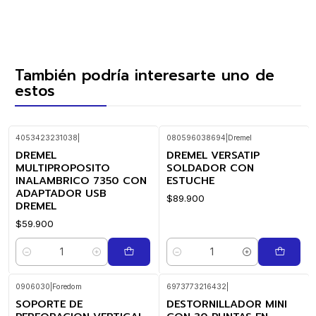
También podría interesarte uno de
estos
4053423231038
|
080596038694
|
Dremel
DREMEL
DREMEL VERSATIP
MULTIPROPOSITO
SOLDADOR CON
INALAMBRICO 7350 CON
ESTUCHE
ADAPTADOR USB
$89.900
DREMEL
$59.900
Cantidad
Cantidad
0906030
|
Foredom
6973773216432
|
SOPORTE DE
DESTORNILLADOR MINI
-23%
OFF