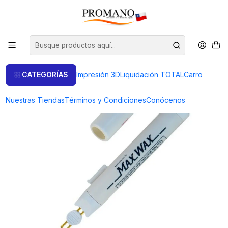
Inicio
Casting Sandcasting
Ceras
LAPIZ TALLADOR DE CERAS A PILAS
CATEGORÍAS
Impresión 3D
Liquidación TOTAL
Carro
Nuestras Tiendas
Términos y Condiciones
Conócenos