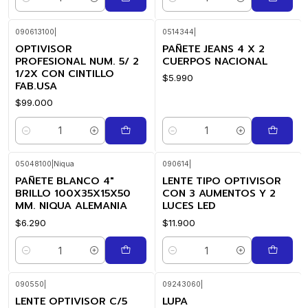
Cantidad
Cantidad
090613100
|
0514344
|
OPTIVISOR
PAÑETE JEANS 4 X 2
PROFESIONAL NUM. 5/ 2
CUERPOS NACIONAL
1/2X CON CINTILLO
$5.990
FAB.USA
$99.000
Cantidad
Cantidad
05048100
|
Niqua
090614
|
PAÑETE BLANCO 4"
LENTE TIPO OPTIVISOR
BRILLO 100X35X15X50
CON 3 AUMENTOS Y 2
MM. NIQUA ALEMANIA
LUCES LED
$6.290
$11.900
Cantidad
Cantidad
090550
|
09243060
|
LENTE OPTIVISOR C/5
LUPA