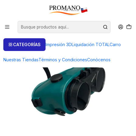
Inicio
Lentes Lupas
LENTES o GAFAS PARA SOLDAR AL OXIGENO GOLDSMITH®
CATEGORÍAS
Impresión 3D
Liquidación TOTAL
Carro
Nuestras Tiendas
Términos y Condiciones
Conócenos