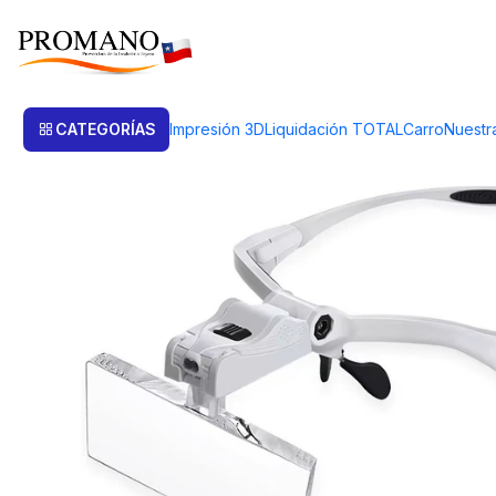
Inicio
Lentes Lupas
LENTE OPTIVISOR C/5 LENTES Y LUZ LED A 3 PI
CATEGORÍAS
Impresión 3D
Liquidación TOTAL
Carro
Nuestr