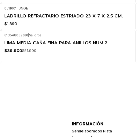
0511001
|
IUNGE
LADRILLO REFRACTARIO ESTRIADO 23 X 7 X 2.5 CM.
$1.890
613548069691
|
Vallorbe
LIMA MEDIA CAÑA FINA PARA ANILLOS NUM.2
-23%
OFF
$39.900
$51.900
INFORMACIÓN
Semielaborados Plata