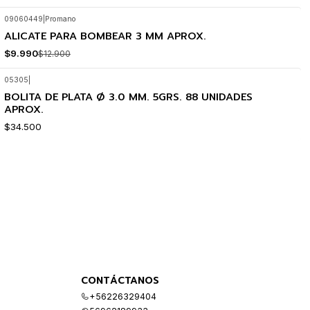
09060449
|
Promano
ALICATE PARA BOMBEAR 3 MM APROX.
-23%
OFF
$9.990
$12.900
05305
|
BOLITA DE PLATA Ø 3.0 MM. 5GRS. 88 UNIDADES
APROX.
$34.500
CONTÁCTANOS
+56226329404