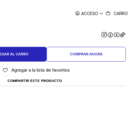
ACCESO
CARRO
|
ISOR C/5 LENTES Y LUZ LED A
3 PILAS AAA
EGAR AL CARRO
COMPRAR AHORA
Agregar a la lista de favoritos
COMPARTIR ESTE PRODUCTO