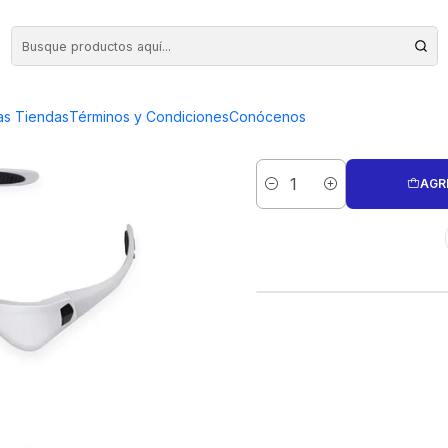
LAS AAA
LENTE OPTIV
as Tiendas
Términos y Condiciones
Conócenos
AGR
Cantidad