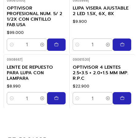
090613100
|
0905868
|
Nuevo
OPTIVISOR
LUPA VISERA AJUSTABLE
PROFESIONAL NUM. 5/ 2
2 LED 1.5X, 6X, 8X
1/2X CON CINTILLO
$9.900
FAB.USA
$99.000
Cantidad
Cantidad
0908667
|
09061530
|
LENTE DE REPUESTO
OPTIVISOR 4 LENTES
PARA LUPA CON
2.5+3.5 + 2.0+1.5 MM IMP.
LAMPARA
R.P.C
$8.990
$22.900
Cantidad
Cantidad