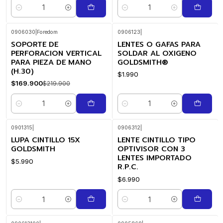
Cantidad
Cantidad
0906030
|
Foredom
0906123
|
SOPORTE DE
LENTES O GAFAS PARA
-23%
OFF
PERFORACION VERTICAL
SOLDAR AL OXIGENO
PARA PIEZA DE MANO
GOLDSMITH®
(H.30)
$1.990
$169.900
$219.900
Cantidad
Cantidad
0901315
|
0906312
|
LUPA CINTILLO 15X
LENTE CINTILLO TIPO
GOLDSMITH
OPTIVISOR CON 3
LENTES IMPORTADO
$5.990
R.P.C.
$6.990
Cantidad
Cantidad