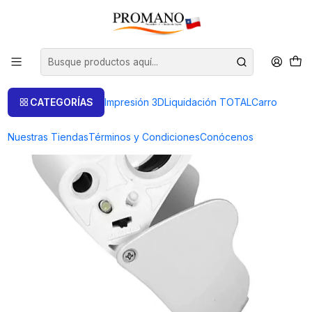
Inicio
Lentes Lupas
LUPA JOYERO/GEMOLOGO 30X -60X C/LUZ LED
CATEGORÍAS
Impresión 3D
Liquidación TOTAL
Carro
Nuestras Tiendas
Términos y Condiciones
Conócenos