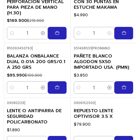
PERFORACION VERTICAL
CON 30 PUNTAS EN
PARA PIEZA DE MANO
ESTUCHE MAKAWA
(H.30)
$4.990
$169.900
$219.900
Cantidad
Cantidad
810093450763
|
051468551
|
PROMANO
BALANZA ONBALANCE
PAÑETE BLANCO
-13%
OFF
DUAL 0.01A 200 GRS/0.1
ALGODON 5X50
A 250 GRS
IMPORTADO USA. (PMN)
$95.990
$3.850
$109.900
Cantidad
Cantidad
09080229
|
0906152500
|
LENTE O ANTIPARRA DE
REPUESTO LENTE
SEGURIDAD
OPTIVISOR 3.5 X
POLICARBONATO
$79.900
$1.890