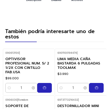
También podría interesarte uno de
estos
090613100
|
6901100194474
|
OPTIVISOR
LIMA MEDIA CAÑA
PROFESIONAL NUM. 5/ 2
BASTARDA 6 PULGADAS
1/2X CON CINTILLO
TOOLMAK
FAB.USA
$3.990
$99.000
Cantidad
Cantidad
0906030
|
Foredom
6973773216432
|
SOPORTE DE
DESTORNILLADOR MINI
-23%
OFF