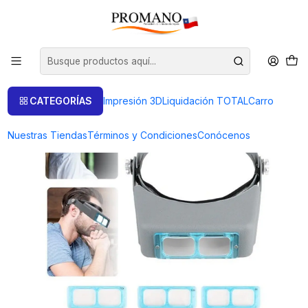
Inicio
Lentes Lupas
OPTIVISOR 4 LENTES 2.5+3.5 + 2.0+1.5 MM IMP. R.P.C
CATEGORÍAS
Impresión 3D
Liquidación TOTAL
Carro
Nuestras Tiendas
Términos y Condiciones
Conócenos