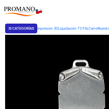
Inicio
Productos de Plata
Medalla Plata
MEDALLA PERGAMINO 4 UN
CATEGORÍAS
Impresión 3D
Liquidación TOTAL
Carro
Nuestr