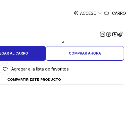
ACCESO
CARRO
|
 PERGAMINO 4 UNIDADES
UCTO A PEDIDO) PC-234
EGAR AL CARRO
COMPRAR AHORA
Agregar a la lista de favoritos
COMPARTIR ESTE PRODUCTO