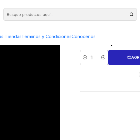
IDADES (PRODUCTO A PEDIDO) PC-234
MEDALLA
as Tiendas
Términos y Condiciones
Conócenos
(PROD
AGR
Cantidad