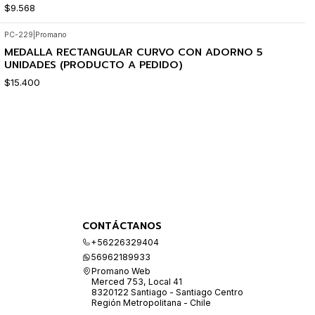
$9.568
PC-229
|
Promano
MEDALLA RECTANGULAR CURVO CON ADORNO 5
UNIDADES (PRODUCTO A PEDIDO)
$15.400
CONTÁCTANOS
+56226329404
56962189933
Promano Web
Merced 753, Local 41
8320122 Santiago - Santiago Centro
Región Metropolitana - Chile