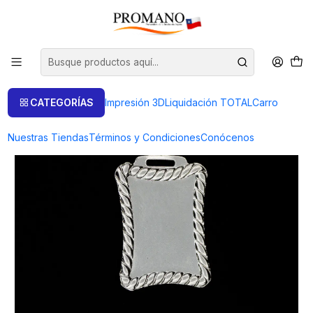
Inicio
Semielaborados Plata
Piezas Cortadas
MEDALLA RECTANGULO CON ADORNO 4 UNIDADES (PRODUCTO A
PEDIDO)
CATEGORÍAS
Impresión 3D
Liquidación TOTAL
Carro
Nuestras Tiendas
Términos y Condiciones
Conócenos