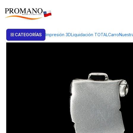
Inicio
Productos de Plata
Medalla Plata
MEDALLA PERGAMINO 4 UN
CATEGORÍAS
Impresión 3D
Liquidación TOTAL
Carro
Nuestr