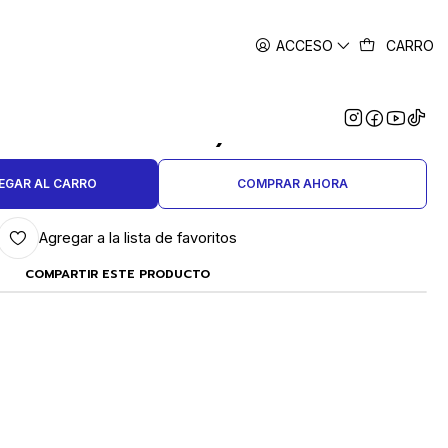
ACCESO
CARRO
|
 PERGAMINO 4 UNIDADES
UCTO A PEDIDO) PC-237
EGAR AL CARRO
COMPRAR AHORA
Agregar a la lista de favoritos
COMPARTIR ESTE PRODUCTO