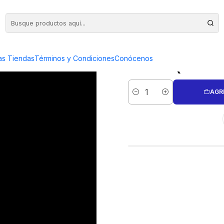
IDADES (PRODUCTO A PEDIDO) PC-237
MEDALLA
as Tiendas
Términos y Condiciones
Conócenos
(PROD
AGR
Cantidad