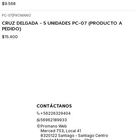
$9.568
PC-07
|
PROMANO
CRUZ DELGADA - 5 UNIDADES PC-07 (PRODUCTO A
PEDIDO)
$15.400
CONTÁCTANOS
+56226329404
56962189933
Promano Web
Merced 753, Local 41
8320122 Santiago - Santiago Centro