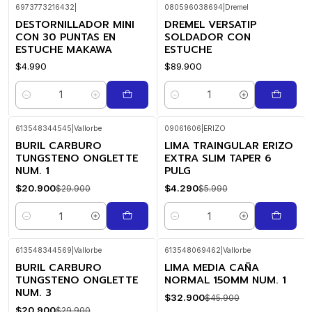
6973773216432
|
080596038694
|
Dremel
DESTORNILLADOR MINI
DREMEL VERSATIP
CON 30 PUNTAS EN
SOLDADOR CON
ESTUCHE MAKAWA
ESTUCHE
$4.990
$89.900
Cantidad
Cantidad
613548344545
|
Vallorbe
09061606
|
ERIZO
BURIL CARBURO
LIMA TRAINGULAR ERIZO
-30%
-28%
OFF
OFF
TUNGSTENO ONGLETTE
EXTRA SLIM TAPER 6
NUM. 1
PULG
$20.900
$4.290
$29.900
$5.990
Cantidad
Cantidad
613548344569
|
Vallorbe
613548069462
|
Vallorbe
BURIL CARBURO
LIMA MEDIA CAÑA
-30%
-28%
OFF
OFF
TUNGSTENO ONGLETTE
NORMAL 150MM NUM. 1
NUM. 3
$32.900
$45.900
$20.900
$29.900