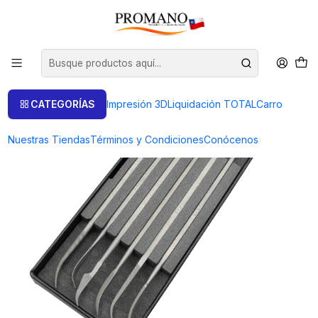
Inicio
Liquidación TOTAL
Limas
SET CODILLOS 150MM. PICA NUM.2 VALLORBE
CATEGORÍAS
Impresión 3D
Liquidación TOTAL
Carro
Nuestras Tiendas
Términos y Condiciones
Conócenos