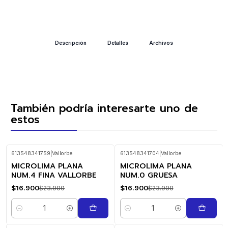
Descripción
Detalles
Archivos
También podría interesarte uno de
estos
613548341759
|
Vallorbe
613548341704
|
Vallorbe
MICROLIMA PLANA
MICROLIMA PLANA
-29%
-29%
OFF
OFF
NUM.4 FINA VALLORBE
NUM.0 GRUESA
$16.900
$16.900
$23.900
$23.900
Cantidad
Cantidad