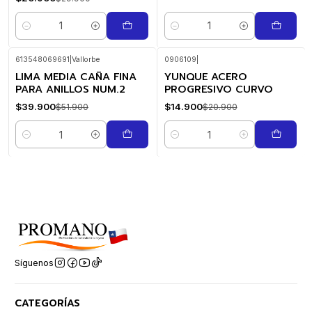
Cantidad
Cantidad
613548069691
|
Vallorbe
0906109
|
LIMA MEDIA CAÑA FINA
YUNQUE ACERO
-23%
-29%
OFF
OFF
PARA ANILLOS NUM.2
PROGRESIVO CURVO
$39.900
$14.900
$51.900
$20.900
Cantidad
Cantidad
Síguenos
CATEGORÍAS